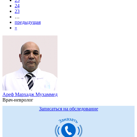
25
24
23
…
предыдущая
»
Ареф Мархадж Мухаммед
Врач-невролог
Записаться на обследование