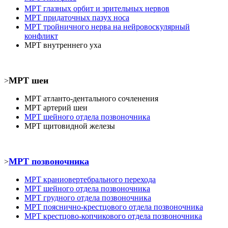
МРТ
глазных орбит и зрительных нервов
МРТ
придаточных пазух носа
МРТ
тройничного нерва на нейровоскулярный
конфликт
МРТ
внутреннего уха
МРТ шеи
>
МРТ атланто-дентального сочленения
МРТ
артерий шеи
МРТ шейного отдела позвоночника
МРТ
щитовидной железы
МРТ позвоночника
>
МРТ
краниовертебрального перехода
МРТ шейного отдела позвоночника
МРТ
грудного отдела позвоночника
МРТ пояснично-крестцового отдела позвоночника
МРТ
крестцово-копчикового отдела позвоночника