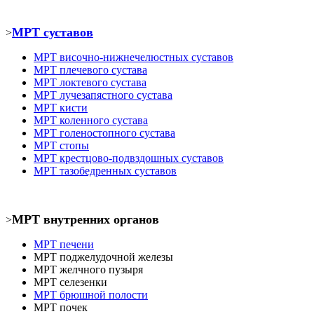
МРТ суставов
>
МРТ
височно-нижнечелюстных суставов
МРТ
плечевого сустава
МРТ
локтевого сустава
МРТ
лучезапястного сустава
МРТ кист
и
МРТ коленного сустава
МРТ голеностопного сустава
МРТ
стопы
МРТ крестцово-подвздошных суставов
МРТ тазобедренных суставов
МРТ внутренних органов
>
МРТ печени
МРТ
поджелудочной железы
МРТ
желчного пузыря
МРТ селезенки
МРТ брюшной полости
МРТ почек