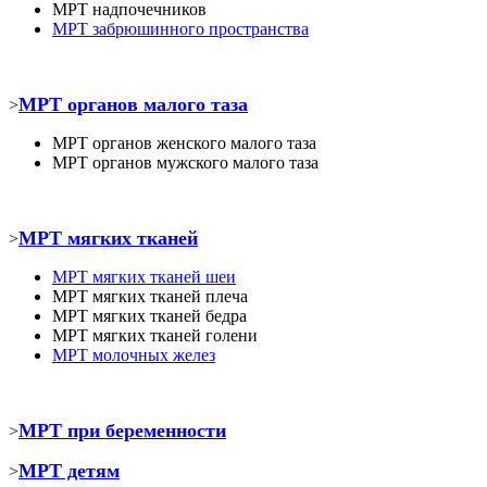
МРТ
надпочечников
МРТ забрюшинного пространства
МРТ органов малого таза
>
МРТ органов женского малого таза
МРТ органов мужского малого таза
МРТ мягких тканей
>
МРТ
мягких тканей шеи
МРТ
мягких тканей плеча
МРТ
мягких тканей бедра
МРТ
мягких тканей голени
МРТ молочных желез
МРТ при беременности
>
МРТ детям
>