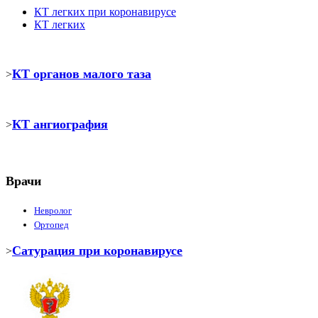
КТ легких при коронавирусе
КТ легких
КТ органов малого таза
>
КТ ангиография
>
Врачи
Невролог
Ортопед
Сатурация при коронавирусе
>