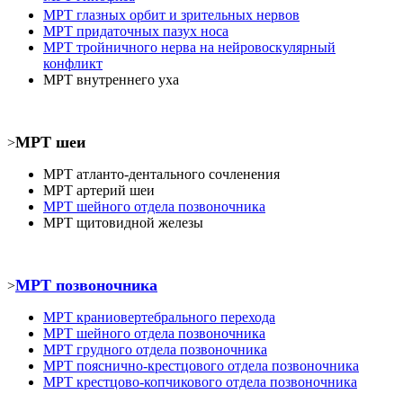
МРТ
глазных орбит и зрительных нервов
МРТ
придаточных пазух носа
МРТ
тройничного нерва на нейровоскулярный
конфликт
МРТ
внутреннего уха
МРТ шеи
>
МРТ атланто-дентального сочленения
МРТ
артерий шеи
МРТ шейного отдела позвоночника
МРТ
щитовидной железы
МРТ позвоночника
>
МРТ
краниовертебрального перехода
МРТ шейного отдела позвоночника
МРТ
грудного отдела позвоночника
МРТ пояснично-крестцового отдела позвоночника
МРТ
крестцово-копчикового отдела позвоночника