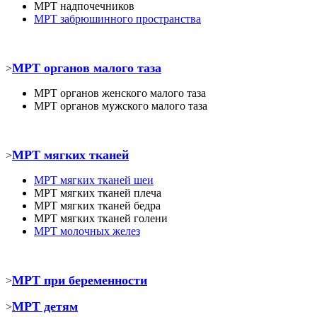
МРТ
надпочечников
МРТ забрюшинного пространства
МРТ органов малого таза
>
МРТ органов женского малого таза
МРТ органов мужского малого таза
МРТ мягких тканей
>
МРТ
мягких тканей шеи
МРТ
мягких тканей плеча
МРТ
мягких тканей бедра
МРТ
мягких тканей голени
МРТ молочных желез
МРТ при беременности
>
МРТ детям
>