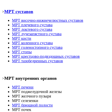
МРТ суставов
>
МРТ
височно-нижнечелюстных суставов
МРТ
плечевого сустава
МРТ
локтевого сустава
МРТ
лучезапястного сустава
МРТ кист
и
МРТ коленного сустава
МРТ голеностопного сустава
МРТ
стопы
МРТ крестцово-подвздошных суставов
МРТ тазобедренных суставов
МРТ внутренних органов
>
МРТ печени
МРТ
поджелудочной железы
МРТ
желчного пузыря
МРТ селезенки
МРТ брюшной полости
МРТ почек