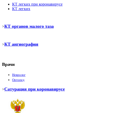
КТ легких при коронавирусе
КТ легких
КТ органов малого таза
>
КТ ангиография
>
Врачи
Невролог
Ортопед
Сатурация при коронавирусе
>