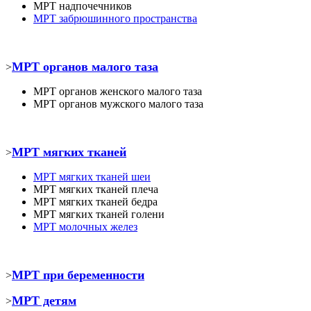
МРТ
надпочечников
МРТ забрюшинного пространства
МРТ органов малого таза
>
МРТ органов женского малого таза
МРТ органов мужского малого таза
МРТ мягких тканей
>
МРТ
мягких тканей шеи
МРТ
мягких тканей плеча
МРТ
мягких тканей бедра
МРТ
мягких тканей голени
МРТ молочных желез
МРТ при беременности
>
МРТ детям
>