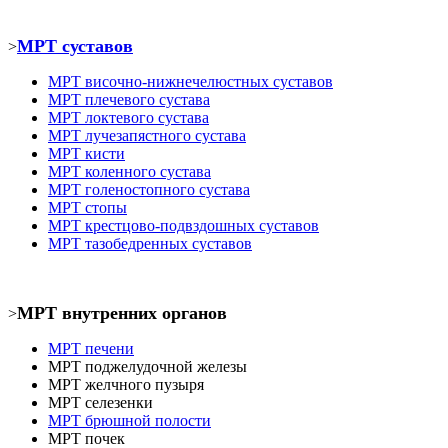
МРТ суставов
>
МРТ
височно-нижнечелюстных суставов
МРТ
плечевого сустава
МРТ
локтевого сустава
МРТ
лучезапястного сустава
МРТ кист
и
МРТ коленного сустава
МРТ голеностопного сустава
МРТ
стопы
МРТ крестцово-подвздошных суставов
МРТ тазобедренных суставов
МРТ внутренних органов
>
МРТ печени
МРТ
поджелудочной железы
МРТ
желчного пузыря
МРТ селезенки
МРТ брюшной полости
МРТ почек