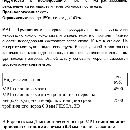
Подготовка к исследованию:
нет, с контрастированием
рекомендуется натощак или через 5-6 часов после еды.
Противопоказания:
есть.
Ограничения:
вес до 159кг, объем до 140см.
МРТ Тройничного нерва
проводится для выявления
нейроваскулярного конфликта и определения его причины. Размер
области исследования составляет всего около 10 мм в объеме. На
изображениях будет виден исследуемый нерв длиной около одного
сантиметра в месте где он выходит из ствола головного мозга, там
где проходят артерии. Эта область у основания черепа называется
мосто-мозжечковый угол
.
Цена,
Вид исследования
руб.
МРТ головного мозга
4500
МРТ головного мозга + тройничного нерва на
нейроваскулярный конфликт, толщина среза
7500
тройничного нерва 0,8 мм FIESTA, 3D
В Европейском Диагностическом центре МРТ
сканирование
проводится тонкими срезами 0,8 мм
с использованием