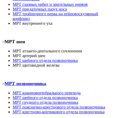
МРТ
глазных орбит и зрительных нервов
МРТ
придаточных пазух носа
МРТ
тройничного нерва на нейровоскулярный
конфликт
МРТ
внутреннего уха
МРТ шеи
>
МРТ атланто-дентального сочленения
МРТ
артерий шеи
МРТ шейного отдела позвоночника
МРТ
щитовидной железы
МРТ позвоночника
>
МРТ
краниовертебрального перехода
МРТ шейного отдела позвоночника
МРТ
грудного отдела позвоночника
МРТ пояснично-крестцового отдела позвоночника
МРТ
крестцово-копчикового отдела позвоночника