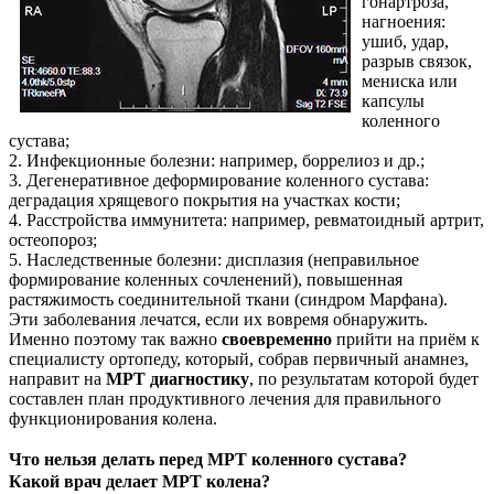
гонартроза,
нагноения:
ушиб, удар,
разрыв связок,
мениска или
капсулы
коленного
сустава;
2. Инфекционные болезни: например, боррелиоз и др.;
3. Дегенеративное деформирование коленного сустава:
деградация хрящевого покрытия на участках кости;
4. Расстройства иммунитета: например, ревматоидный артрит,
остеопороз;
5. Наследственные болезни: дисплазия (неправильное
формирование коленных сочленений), повышенная
растяжимость соединительной ткани (синдром Марфана).
Эти заболевания лечатся, если их вовремя обнаружить.
Именно поэтому так важно
своевременно
прийти на приём к
специалисту ортопеду, который, собрав первичный анамнез,
направит на
МРТ диагностику
, по результатам которой будет
составлен план продуктивного лечения для правильного
функционирования колена.
Что нельзя делать перед МРТ коленного сустава?
Какой врач делает МРТ колена?