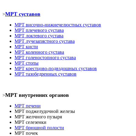
МРТ суставов
>
МРТ
височно-нижнечелюстных суставов
МРТ
плечевого сустава
МРТ
локтевого сустава
МРТ
лучезапястного сустава
МРТ кист
и
МРТ коленного сустава
МРТ голеностопного сустава
МРТ
стопы
МРТ крестцово-подвздошных суставов
МРТ тазобедренных суставов
МРТ внутренних органов
>
МРТ печени
МРТ
поджелудочной железы
МРТ
желчного пузыря
МРТ селезенки
МРТ брюшной полости
МРТ почек