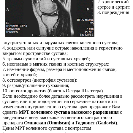
2. хронический
артроз и артрит;
3. повреждения
внутрисуставных и наружных связок коленного сустава;
4. жидкость или сыпучие острые накопления в герметично
закрытом пространстве сустава;
5. травмы сухожилий и суставных хрящей;
6. неоплазма в мягких тканях и костных структурах;
7. изменение формы, размера и местоположения связок,
костей и хрящей;
8. остеоартроз (дистрофия суставов);
9. разрыв/утолщение сухожилия;
10. остеохондропатия (болезнь Осгуда Шлаттера).
Если необходимо более детально рассмотреть нарушения в
суставе, или при подозрении на серьезные патологии и
изменения внутриколенного сустава врач предложит Вам
сделать
МРТ коленного сустава высокого разрешения
с
введением в вену высококачественного контрастного
препарата
Омнискан (Omniscan)
и
Гадовист (Gadovist)
.
Цены МРТ коленного сустава с контрастом