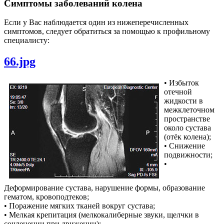
Симптомы заболеваний колена
Если у Вас наблюдается один из нижеперечисленных
симптомов, следует обратиться за помощью к профильному
специалисту:
66.jpg
• Избыток
отечной
жидкости в
межклеточном
пространстве
около сустава
(отёк колена);
• Снижение
подвижности;
•
Деформирование сустава, нарушение формы, образование
гематом, кровоподтеков;
• Поражение мягких тканей вокруг сустава;
• Мелкая крепитация (мелкокалиберные звуки, щелчки в
сочленении при движении);