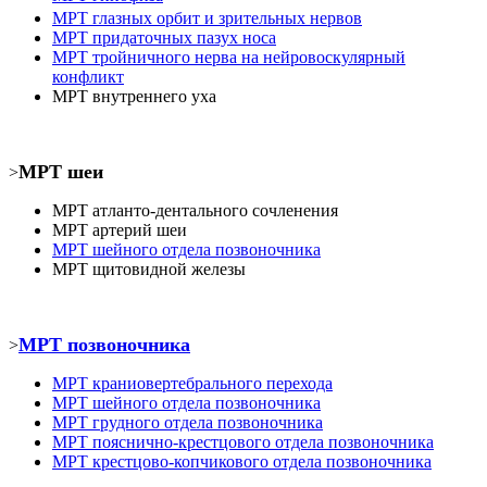
МРТ
глазных орбит и зрительных нервов
МРТ
придаточных пазух носа
МРТ
тройничного нерва на нейровоскулярный
конфликт
МРТ
внутреннего уха
МРТ шеи
>
МРТ атланто-дентального сочленения
МРТ
артерий шеи
МРТ шейного отдела позвоночника
МРТ
щитовидной железы
МРТ позвоночника
>
МРТ
краниовертебрального перехода
МРТ шейного отдела позвоночника
МРТ
грудного отдела позвоночника
МРТ пояснично-крестцового отдела позвоночника
МРТ
крестцово-копчикового отдела позвоночника