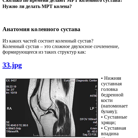
Сколько по времени делают МРТ коленного сустава?
Нужно ли делать МРТ колена?
Анатомия коленного сустава
Из каких частей состоит коленный сустав?
Коленный сустав – это сложное двухосное сочленение,
формирующееся из таких структур как:
33.jpg
• Нижняя
суставная
головка
бедренной
кости
(напоминает
булаву);
• Суставные
хрящи;
• Суставная
впадина