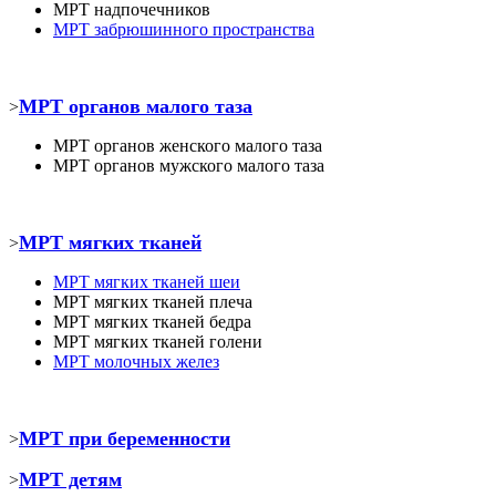
МРТ
надпочечников
МРТ забрюшинного пространства
МРТ органов малого таза
>
МРТ органов женского малого таза
МРТ органов мужского малого таза
МРТ мягких тканей
>
МРТ
мягких тканей шеи
МРТ
мягких тканей плеча
МРТ
мягких тканей бедра
МРТ
мягких тканей голени
МРТ молочных желез
МРТ при беременности
>
МРТ детям
>