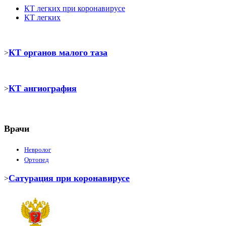
КТ легких при коронавирусе
КТ легких
КТ органов малого таза
>
КТ ангиография
>
Врачи
Невролог
Ортопед
Сатурация при коронавирусе
>