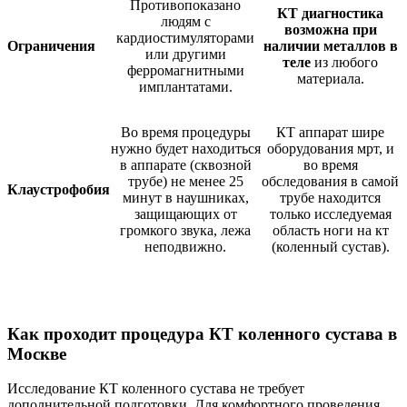
Противопоказано
КТ диагностика
людям с
возможна при
кардиостимуляторами
Ограничения
наличии металлов в
или другими
теле
из любого
ферромагнитными
материала.
имплантатами.
Во время процедуры
КТ аппарат шире
нужно будет находиться
оборудования мрт, и
в аппарате (сквозной
во время
трубе) не менее 25
обследования в самой
Клаустрофобия
минут в наушниках,
трубе находится
защищающих от
только исследуемая
громкого звука, лежа
область ноги на кт
неподвижно.
(коленный сустав).
Как проходит процедура КТ коленного сустава в
Москве
Исследование КТ коленного сустава не требует
дополнительной подготовки. Для комфортного проведения