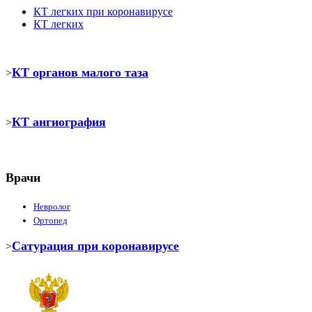
КТ легких при коронавирусе
КТ легких
КТ органов малого таза
>
КТ ангиография
>
Врачи
Невролог
Ортопед
Сатурация при коронавирусе
>