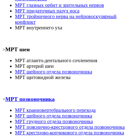
МРТ
глазных орбит и зрительных нервов
МРТ
придаточных пазух носа
МРТ
тройничного нерва на нейровоскулярный
конфликт
МРТ
внутреннего уха
МРТ шеи
>
МРТ атланто-дентального сочленения
МРТ
артерий шеи
МРТ шейного отдела позвоночника
МРТ
щитовидной железы
МРТ позвоночника
>
МРТ
краниовертебрального перехода
МРТ шейного отдела позвоночника
МРТ
грудного отдела позвоночника
МРТ пояснично-крестцового отдела позвоночника
МРТ
крестцово-копчикового отдела позвоночника