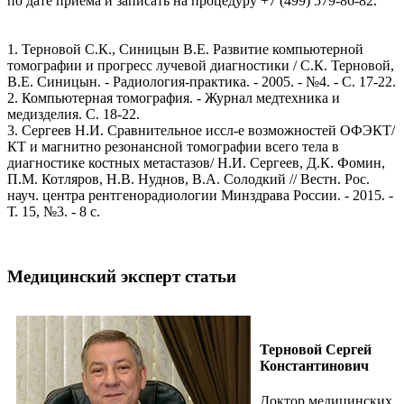
по дате приёма и записать на процедуру +7 (499) 579-86-82.
1. Терновой С.К., Синицын В.Е. Развитие компьютерной
томографии и прогресс лучевой диагностики / С.К. Терновой,
В.Е. Синицын. - Радиология-практика. - 2005. - №4. - С. 17-22.
2. Компьютерная томография. - Журнал медтехника и
медизделия. С. 18-22.
3. Сергеев Н.И. Сравнительное иссл-е возможностей ОФЭКТ/
КТ и магнитно резонансной томографии всего тела в
диагностике костных метастазов/ Н.И. Сергеев, Д.К. Фомин,
П.М. Котляров, Н.В. Нуднов, В.А. Солодкий // Вестн. Рос.
науч. центра рентгенорадиологии Минздрава России. - 2015. -
Т. 15, №3. - 8 с.
Медицинский эксперт статьи
Терновой Сергей
Константинович
Доктор медицинских