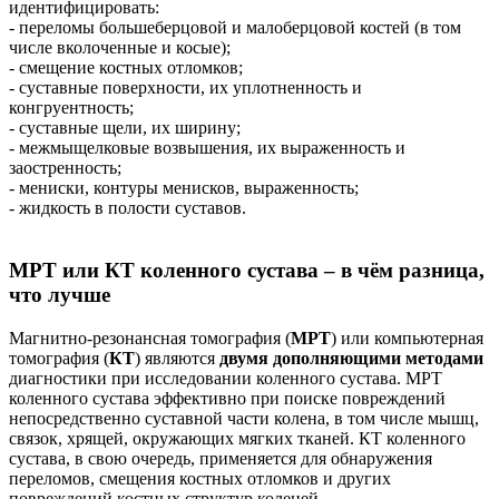
идентифицировать:
- переломы большеберцовой и малоберцовой костей (в том
числе вколоченные и косые);
- смещение костных отломков;
- суставные поверхности, их уплотненность и
конгруентность;
- суставные щели, их ширину;
- межмыщелковые возвышения, их выраженность и
заостренность;
- мениски, контуры менисков, выраженность;
- жидкость в полости суставов.
МРТ или КТ коленного сустава – в чём разница,
что лучше
Магнитно-резонансная томография (
МРТ
) или компьютерная
томография (
КТ
) являются
двумя дополняющими методами
диагностики при исследовании коленного сустава. МРТ
коленного сустава эффективно при поиске повреждений
непосредственно суставной части колена, в том числе мышц,
связок, хрящей, окружающих мягких тканей. КТ коленного
сустава, в свою очередь, применяется для обнаружения
переломов, смещения костных отломков и других
повреждений костных структур коленей.