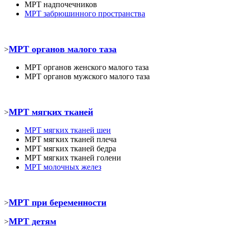
МРТ
надпочечников
МРТ забрюшинного пространства
МРТ органов малого таза
>
МРТ органов женского малого таза
МРТ органов мужского малого таза
МРТ мягких тканей
>
МРТ
мягких тканей шеи
МРТ
мягких тканей плеча
МРТ
мягких тканей бедра
МРТ
мягких тканей голени
МРТ молочных желез
МРТ при беременности
>
МРТ детям
>