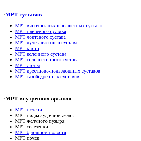
МРТ суставов
>
МРТ
височно-нижнечелюстных суставов
МРТ
плечевого сустава
МРТ
локтевого сустава
МРТ
лучезапястного сустава
МРТ кист
и
МРТ коленного сустава
МРТ голеностопного сустава
МРТ
стопы
МРТ крестцово-подвздошных суставов
МРТ тазобедренных суставов
МРТ внутренних органов
>
МРТ печени
МРТ
поджелудочной железы
МРТ
желчного пузыря
МРТ селезенки
МРТ брюшной полости
МРТ почек