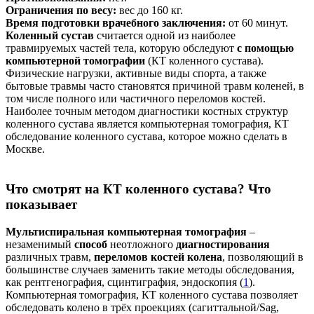
Ограничения по весу:
вес до 160 кг.
Время подготовки врачебного заключения:
от 60 минут.
Коленный сустав
считается одной из наиболее
травмируемых частей тела, которую обследуют
с помощью
компьютерной томографии
(КТ коленного сустава).
Физические нагрузки, активные виды спорта, а также
бытовые травмы часто становятся причиной травм коленей, в
том числе полного или частичного переломов костей.
Наиболее точным методом диагностики костных структур
коленного сустава является компьютерная томография, КТ
обследование коленного сустава, которое можно сделать в
Москве.
Что смотрят на КТ коленного сустава? Что
показывает
Мультиспиральная компьютерная томография
–
незаменимый
способ
неотложного
диагностирования
различных травм,
переломов костей колена
, позволяющий в
большинстве случаев заменить такие методы обследования,
как рентгенография, сцинтиграфия, эндоскопия (
1
).
Компьютерная томография, КТ коленного сустава позволяет
обследовать колено в трёх проекциях (сагиттальной/Sag,