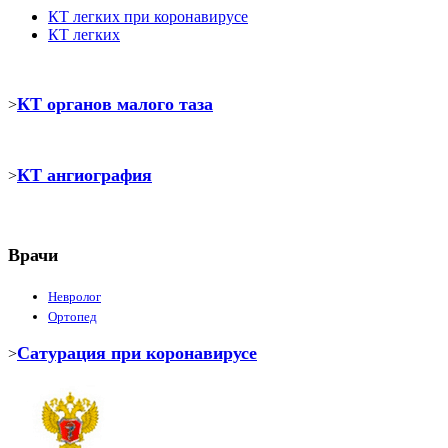
КТ легких при коронавирусе
КТ легких
КТ органов малого таза
>
КТ ангиография
>
Врачи
Невролог
Ортопед
Сатурация при коронавирусе
>