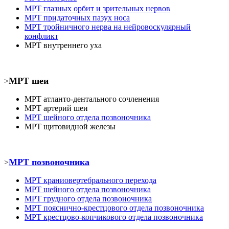
МРТ
глазных орбит и зрительных нервов
МРТ
придаточных пазух носа
МРТ
тройничного нерва на нейровоскулярный
конфликт
МРТ
внутреннего уха
МРТ шеи
>
МРТ атланто-дентального сочленения
МРТ
артерий шеи
МРТ шейного отдела позвоночника
МРТ
щитовидной железы
МРТ позвоночника
>
МРТ
краниовертебрального перехода
МРТ шейного отдела позвоночника
МРТ
грудного отдела позвоночника
МРТ пояснично-крестцового отдела позвоночника
МРТ
крестцово-копчикового отдела позвоночника