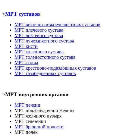
МРТ суставов
>
МРТ
височно-нижнечелюстных суставов
МРТ
плечевого сустава
МРТ
локтевого сустава
МРТ
лучезапястного сустава
МРТ кист
и
МРТ коленного сустава
МРТ голеностопного сустава
МРТ
стопы
МРТ крестцово-подвздошных суставов
МРТ тазобедренных суставов
МРТ внутренних органов
>
МРТ печени
МРТ
поджелудочной железы
МРТ
желчного пузыря
МРТ селезенки
МРТ брюшной полости
МРТ почек