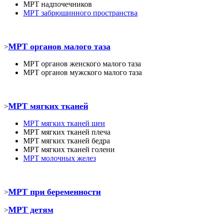
МРТ
надпочечников
МРТ забрюшинного пространства
МРТ органов малого таза
>
МРТ органов женского малого таза
МРТ органов мужского малого таза
МРТ мягких тканей
>
МРТ
мягких тканей шеи
МРТ
мягких тканей плеча
МРТ
мягких тканей бедра
МРТ
мягких тканей голени
МРТ молочных желез
МРТ при беременности
>
МРТ детям
>