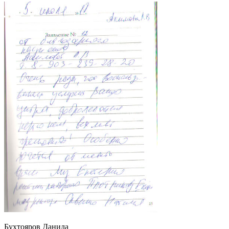
Бухтояров Данила