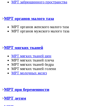
МРТ забрюшинного пространства
МРТ органов малого таза
>
МРТ органов женского малого таза
МРТ органов мужского малого таза
МРТ мягких тканей
>
МРТ
мягких тканей шеи
МРТ
мягких тканей плеча
МРТ
мягких тканей бедра
МРТ
мягких тканей голени
МРТ молочных желез
МРТ при беременности
>
МРТ детям
>