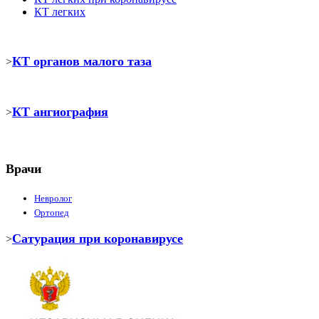
КТ легких
КТ органов малого таза
>
КТ ангиография
>
Врачи
Невролог
Ортопед
Сатурация при коронавирусе
>