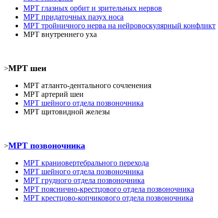
МРТ
глазных орбит и зрительных нервов
МРТ
придаточных пазух носа
МРТ
тройничного нерва на нейровоскулярный конфликт
МРТ
внутреннего уха
МРТ шеи
>
МРТ атланто-дентального сочленения
МРТ
артерий шеи
МРТ шейного отдела позвоночника
МРТ
щитовидной железы
МРТ позвоночника
>
МРТ
краниовертебрального перехода
МРТ шейного отдела позвоночника
МРТ
грудного отдела позвоночника
МРТ пояснично-крестцового отдела позвоночника
МРТ
крестцово-копчикового отдела позвоночника