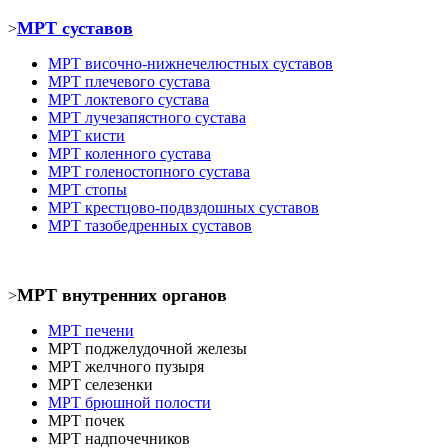
МРТ суставов
>
МРТ
височно-нижнечелюстных суставов
МРТ
плечевого сустава
МРТ
локтевого сустава
МРТ
лучезапястного сустава
МРТ кист
и
МРТ коленного сустава
МРТ голеностопного сустава
МРТ
стопы
МРТ крестцово-подвздошных суставов
МРТ тазобедренных суставов
МРТ внутренних органов
>
МРТ печени
МРТ
поджелудочной железы
МРТ
желчного пузыря
МРТ селезенки
МРТ брюшной полости
МРТ почек
МРТ
надпочечников