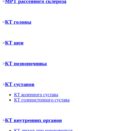
МРТ рассеяного склероза
>
КТ головы
>
КТ шеи
>
КТ позвоночника
>
КТ суставов
>
КТ коленного сустава
КТ голеностопного сустава
КТ внутренних органов
>
КТ легких при коронавирусе