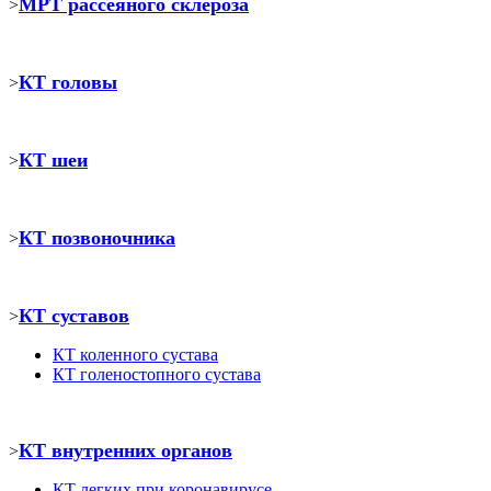
МРТ рассеяного склероза
>
КТ головы
>
КТ шеи
>
КТ позвоночника
>
КТ суставов
>
КТ коленного сустава
КТ голеностопного сустава
КТ внутренних органов
>
КТ легких при коронавирусе