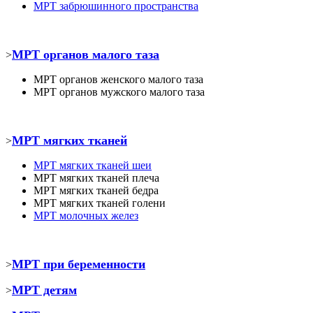
МРТ забрюшинного пространства
МРТ органов малого таза
>
МРТ органов женского малого таза
МРТ органов мужского малого таза
МРТ мягких тканей
>
МРТ
мягких тканей шеи
МРТ
мягких тканей плеча
МРТ
мягких тканей бедра
МРТ
мягких тканей голени
МРТ молочных желез
МРТ при беременности
>
МРТ детям
>