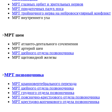
МРТ
глазных орбит и зрительных нервов
МРТ
придаточных пазух носа
МРТ
тройничного нерва на нейровоскулярный конфликт
МРТ
внутреннего уха
МРТ шеи
>
МРТ атланто-дентального сочленения
МРТ
артерий шеи
МРТ шейного отдела позвоночника
МРТ
щитовидной железы
МРТ позвоночника
>
МРТ
краниовертебрального перехода
МРТ шейного отдела позвоночника
МРТ
грудного отдела позвоночника
МРТ пояснично-крестцового отдела позвоночника
МРТ
крестцово-копчикового отдела позвоночника