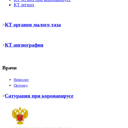
КТ легких
КТ органов малого таза
>
КТ ангиография
>
Врачи
Невролог
Ортопед
Сатурация при коронавирусе
>