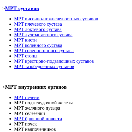
МРТ суставов
>
МРТ
височно-нижнечелюстных суставов
МРТ
плечевого сустава
МРТ
локтевого сустава
МРТ
лучезапястного сустава
МРТ кист
и
МРТ коленного сустава
МРТ голеностопного сустава
МРТ
стопы
МРТ крестцово-подвздошных суставов
МРТ тазобедренных суставов
МРТ внутренних органов
>
МРТ печени
МРТ
поджелудочной железы
МРТ
желчного пузыря
МРТ селезенки
МРТ брюшной полости
МРТ почек
МРТ
надпочечников