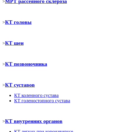
МРТ рассеяного склероза
>
КТ головы
>
КТ шеи
>
КТ позвоночника
>
КТ суставов
>
КТ коленного сустава
КТ голеностопного сустава
КТ внутренних органов
>
КТ легких при коронавирусе