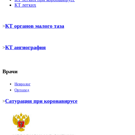
КТ легких
КТ органов малого таза
>
КТ ангиография
>
Врачи
Невролог
Ортопед
Сатурация при коронавирусе
>