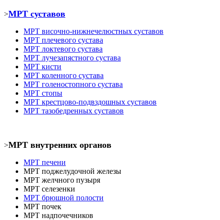
МРТ суставов
>
МРТ
височно-нижнечелюстных суставов
МРТ
плечевого сустава
МРТ
локтевого сустава
МРТ
лучезапястного сустава
МРТ кист
и
МРТ коленного сустава
МРТ голеностопного сустава
МРТ
стопы
МРТ крестцово-подвздошных суставов
МРТ тазобедренных суставов
МРТ внутренних органов
>
МРТ печени
МРТ
поджелудочной железы
МРТ
желчного пузыря
МРТ селезенки
МРТ брюшной полости
МРТ почек
МРТ
надпочечников