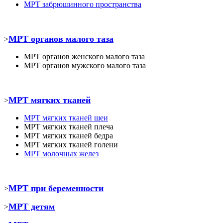
МРТ забрюшинного пространства
МРТ органов малого таза
>
МРТ органов женского малого таза
МРТ органов мужского малого таза
МРТ мягких тканей
>
МРТ
мягких тканей шеи
МРТ
мягких тканей плеча
МРТ
мягких тканей бедра
МРТ
мягких тканей голени
МРТ молочных желез
МРТ при беременности
>
МРТ детям
>