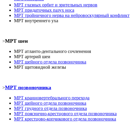
МРТ
глазных орбит и зрительных нервов
МРТ
придаточных пазух носа
МРТ
тройничного нерва на нейровоскулярный конфликт
МРТ
внутреннего уха
МРТ шеи
>
МРТ атланто-дентального сочленения
МРТ
артерий шеи
МРТ шейного отдела позвоночника
МРТ
щитовидной железы
МРТ позвоночника
>
МРТ
краниовертебрального перехода
МРТ шейного отдела позвоночника
МРТ
грудного отдела позвоночника
МРТ пояснично-крестцового отдела позвоночника
МРТ
крестцово-копчикового отдела позвоночника