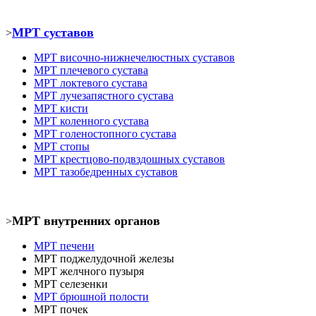
МРТ суставов
>
МРТ
височно-нижнечелюстных суставов
МРТ
плечевого сустава
МРТ
локтевого сустава
МРТ
лучезапястного сустава
МРТ кист
и
МРТ коленного сустава
МРТ голеностопного сустава
МРТ
стопы
МРТ крестцово-подвздошных суставов
МРТ тазобедренных суставов
МРТ внутренних органов
>
МРТ печени
МРТ
поджелудочной железы
МРТ
желчного пузыря
МРТ селезенки
МРТ брюшной полости
МРТ почек