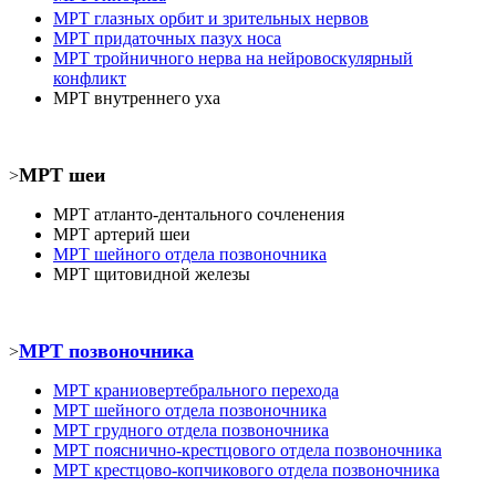
МРТ
глазных орбит и зрительных нервов
МРТ
придаточных пазух носа
МРТ
тройничного нерва на нейровоскулярный
конфликт
МРТ
внутреннего уха
МРТ шеи
>
МРТ атланто-дентального сочленения
МРТ
артерий шеи
МРТ шейного отдела позвоночника
МРТ
щитовидной железы
МРТ позвоночника
>
МРТ
краниовертебрального перехода
МРТ шейного отдела позвоночника
МРТ
грудного отдела позвоночника
МРТ пояснично-крестцового отдела позвоночника
МРТ
крестцово-копчикового отдела позвоночника