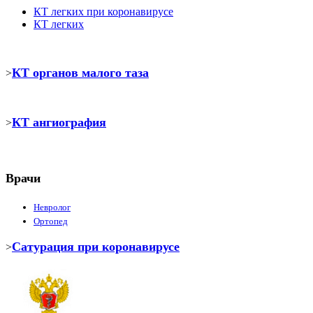
КТ легких при коронавирусе
КТ легких
КТ органов малого таза
>
КТ ангиография
>
Врачи
Невролог
Ортопед
Сатурация при коронавирусе
>