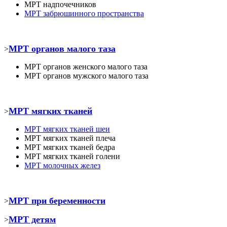
МРТ
надпочечников
МРТ забрюшинного пространства
МРТ органов малого таза
>
МРТ органов женского малого таза
МРТ органов мужского малого таза
МРТ мягких тканей
>
МРТ
мягких тканей шеи
МРТ
мягких тканей плеча
МРТ
мягких тканей бедра
МРТ
мягких тканей голени
МРТ молочных желез
МРТ при беременности
>
МРТ детям
>