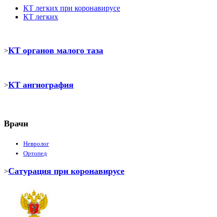
КТ легких при коронавирусе
КТ легких
КТ органов малого таза
>
КТ ангиография
>
Врачи
Невролог
Ортопед
Сатурация при коронавирусе
>