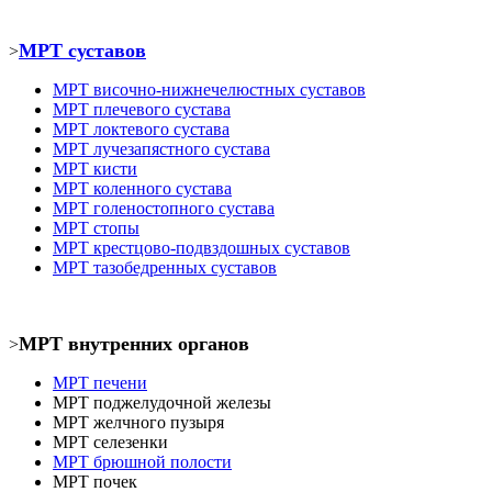
МРТ суставов
>
МРТ
височно-нижнечелюстных суставов
МРТ
плечевого сустава
МРТ
локтевого сустава
МРТ
лучезапястного сустава
МРТ кист
и
МРТ коленного сустава
МРТ голеностопного сустава
МРТ
стопы
МРТ крестцово-подвздошных суставов
МРТ тазобедренных суставов
МРТ внутренних органов
>
МРТ печени
МРТ
поджелудочной железы
МРТ
желчного пузыря
МРТ селезенки
МРТ брюшной полости
МРТ почек