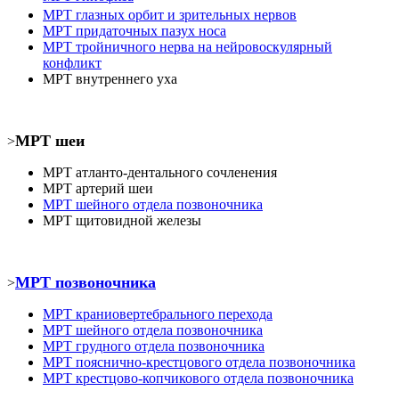
МРТ
глазных орбит и зрительных нервов
МРТ
придаточных пазух носа
МРТ
тройничного нерва на нейровоскулярный
конфликт
МРТ
внутреннего уха
МРТ шеи
>
МРТ атланто-дентального сочленения
МРТ
артерий шеи
МРТ шейного отдела позвоночника
МРТ
щитовидной железы
МРТ позвоночника
>
МРТ
краниовертебрального перехода
МРТ шейного отдела позвоночника
МРТ
грудного отдела позвоночника
МРТ пояснично-крестцового отдела позвоночника
МРТ
крестцово-копчикового отдела позвоночника