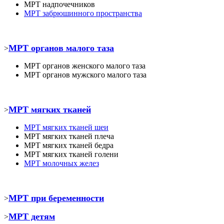
МРТ
надпочечников
МРТ забрюшинного пространства
МРТ органов малого таза
>
МРТ органов женского малого таза
МРТ органов мужского малого таза
МРТ мягких тканей
>
МРТ
мягких тканей шеи
МРТ
мягких тканей плеча
МРТ
мягких тканей бедра
МРТ
мягких тканей голени
МРТ молочных желез
МРТ при беременности
>
МРТ детям
>