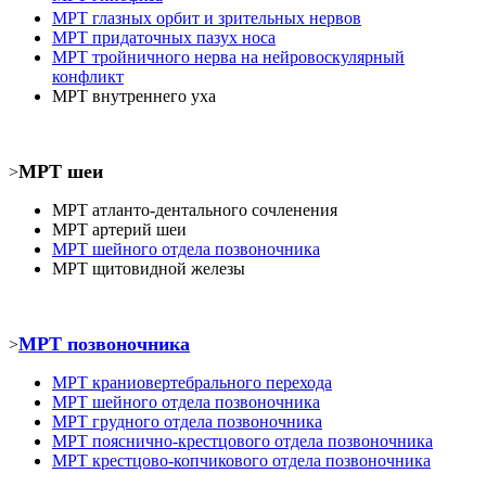
МРТ
глазных орбит и зрительных нервов
МРТ
придаточных пазух носа
МРТ
тройничного нерва на нейровоскулярный
конфликт
МРТ
внутреннего уха
МРТ шеи
>
МРТ атланто-дентального сочленения
МРТ
артерий шеи
МРТ шейного отдела позвоночника
МРТ
щитовидной железы
МРТ позвоночника
>
МРТ
краниовертебрального перехода
МРТ шейного отдела позвоночника
МРТ
грудного отдела позвоночника
МРТ пояснично-крестцового отдела позвоночника
МРТ
крестцово-копчикового отдела позвоночника