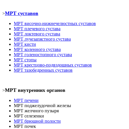
МРТ суставов
>
МРТ
височно-нижнечелюстных суставов
МРТ
плечевого сустава
МРТ
локтевого сустава
МРТ
лучезапястного сустава
МРТ кист
и
МРТ коленного сустава
МРТ голеностопного сустава
МРТ
стопы
МРТ крестцово-подвздошных суставов
МРТ тазобедренных суставов
МРТ внутренних органов
>
МРТ печени
МРТ
поджелудочной железы
МРТ
желчного пузыря
МРТ селезенки
МРТ брюшной полости
МРТ почек