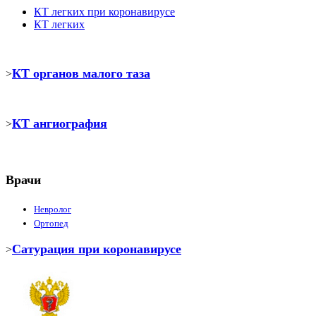
КТ легких при коронавирусе
КТ легких
КТ органов малого таза
>
КТ ангиография
>
Врачи
Невролог
Ортопед
Сатурация при коронавирусе
>