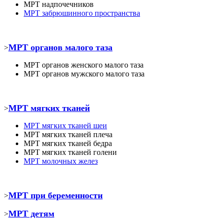
МРТ
надпочечников
МРТ забрюшинного пространства
МРТ органов малого таза
>
МРТ органов женского малого таза
МРТ органов мужского малого таза
МРТ мягких тканей
>
МРТ
мягких тканей шеи
МРТ
мягких тканей плеча
МРТ
мягких тканей бедра
МРТ
мягких тканей голени
МРТ молочных желез
МРТ при беременности
>
МРТ детям
>