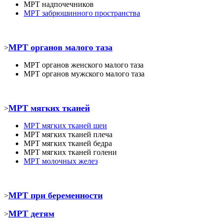
МРТ
надпочечников
МРТ забрюшинного пространства
МРТ органов малого таза
>
МРТ органов женского малого таза
МРТ органов мужского малого таза
МРТ мягких тканей
>
МРТ
мягких тканей шеи
МРТ
мягких тканей плеча
МРТ
мягких тканей бедра
МРТ
мягких тканей голени
МРТ молочных желез
МРТ при беременности
>
МРТ детям
>