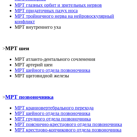
МРТ
глазных орбит и зрительных нервов
МРТ
придаточных пазух носа
МРТ
тройничного нерва на нейровоскулярный
конфликт
МРТ
внутреннего уха
МРТ шеи
>
МРТ атланто-дентального сочленения
МРТ
артерий шеи
МРТ шейного отдела позвоночника
МРТ
щитовидной железы
МРТ позвоночника
>
МРТ
краниовертебрального перехода
МРТ шейного отдела позвоночника
МРТ
грудного отдела позвоночника
МРТ пояснично-крестцового отдела позвоночника
МРТ
крестцово-копчикового отдела позвоночника