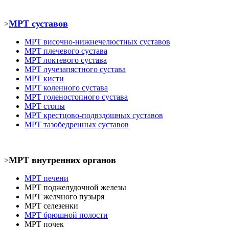
МРТ суставов
>
МРТ
височно-нижнечелюстных суставов
МРТ
плечевого сустава
МРТ
локтевого сустава
МРТ
лучезапястного сустава
МРТ кист
и
МРТ коленного сустава
МРТ голеностопного сустава
МРТ
стопы
МРТ крестцово-подвздошных суставов
МРТ тазобедренных суставов
МРТ внутренних органов
>
МРТ печени
МРТ
поджелудочной железы
МРТ
желчного пузыря
МРТ селезенки
МРТ брюшной полости
МРТ почек