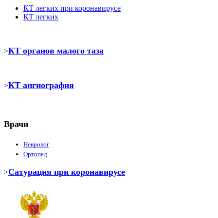
КТ легких при коронавирусе
КТ легких
КТ органов малого таза
>
КТ ангиография
>
Врачи
Невролог
Ортопед
Сатурация при коронавирусе
>